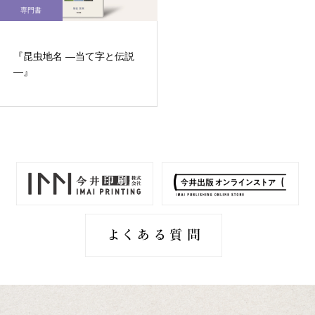
専門書
『昆虫地名 ―当て字と伝説
―』