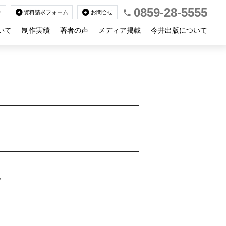
0859-28-5555
call
arrow_circle_right
arrow_circle_right
り
資料請求フォーム
お問合せ
いて
制作実績
著者の声
メディア掲載
今井出版について
。