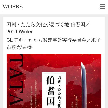
WORKS
刀剣・たたら文化が息づく地 伯耆国／
2019.Winter
CL:刀剣・たたら関連事業実行委員会／米子
市観光課 様