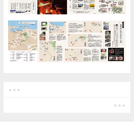
＜＜＜
Previous
post:
＞＞＞
Next
post: