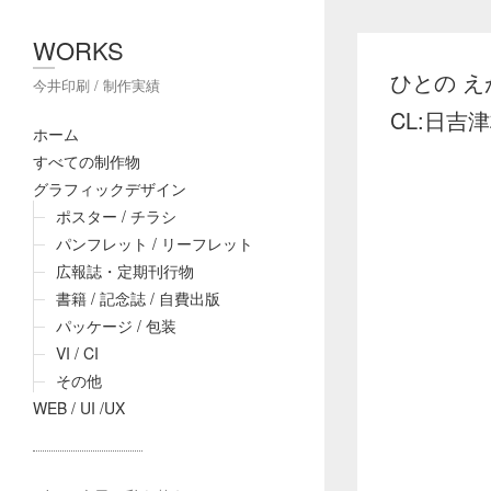
WORKS
ひとの え
今井印刷 / 制作実績
CL:日吉津
ホーム
すべての制作物
グラフィックデザイン
ポスター / チラシ
パンフレット / リーフレット
広報誌・定期刊行物
書籍 / 記念誌 / 自費出版
パッケージ / 包装
VI / CI
その他
WEB / UI /UX