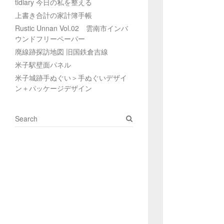
tidiary 今日の私を整える
上書き合計の家計簿手帳
Rustic Unnan Vol.02 雲南市インバ
ウンドフリーペーパー
廃線跡探訪地図 旧国鉄倉吉線
米子駅壁面パネル
米子城跡手ぬぐい＞手ぬぐいデザイ
ン＋パッケージデザイン
S
e
a
r
c
h