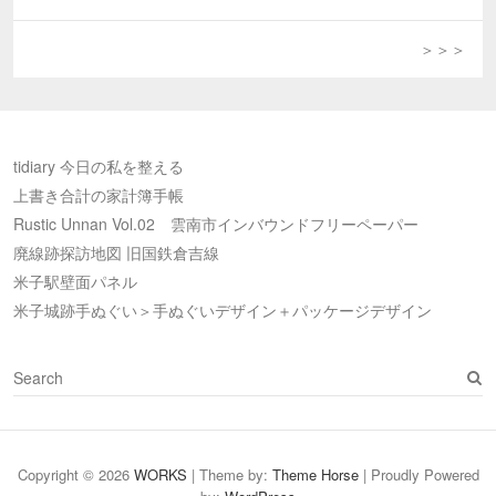
Previous
post:
＞＞＞
Next
post:
tidiary 今日の私を整える
上書き合計の家計簿手帳
Rustic Unnan Vol.02 雲南市インバウンドフリーペーパー
廃線跡探訪地図 旧国鉄倉吉線
米子駅壁面パネル
米子城跡手ぬぐい＞手ぬぐいデザイン＋パッケージデザイン
S
e
a
r
c
Copyright © 2026
WORKS
| Theme by:
Theme Horse
| Proudly Powered
h