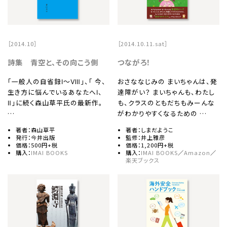
［2014.10］
［2014.10.11.sat］
詩集 青空と、その向こう側
つながろ！
「一般人の自省録Ⅰ〜Ⅷ」、「 今、
おさななじみの まいちゃんは、発
生き方に悩んでいるあなたへⅠ、
達障がい？ まいちゃんも、わたし
Ⅱ」に続く森山草平氏の最新作。
も、クラスのともだちもみーんな
…
がわかりやすくなるための …
著者：森山草平
著者：しまだようこ
発行：今井出版
監修：井上雅彦
価格：500円+税
価格：1,200円+税
購入：
IMAI BOOKS
購入：
IMAI BOOKS
／
Amazon
／
楽天ブックス