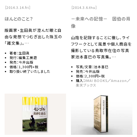
［2014.3.14.fri］
［2014.3.6.thu］
ほんとのこと？
－未来への記憶－ 因伯の肖
像
版画家・生田眞が澄んだ眼と自
由な発想でつむぎ出した珠玉の
山陰を記録することに徹し、ライ
「雑文集」。…
フワークとして風景や個人商店を
撮影している鳥取市在住の写真
著者：生田眞
家池本喜巳の写真集。…
発行：編集工房遊
発売：今井出版
価格：1,300円+税
写真/文章：池本喜巳
取り扱い終了いたしました
発売：今井出版
価格：2,300円+税
購入：
IMAI BOOKS
／
Amazon
／
楽天ブックス