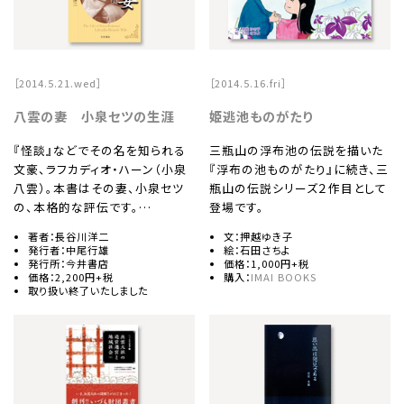
［2014.5.21.wed］
［2014.5.16.fri］
八雲の妻 小泉セツの生涯
姫逃池ものがたり
『怪談』などでその名を知られる
三瓶山の浮布池の伝説を描いた
文豪、ラフカディオ・ハーン（小泉
『浮布の池ものがたり』に続き、三
八雲）。本書はその妻、小泉セツ
瓶山の伝説シリーズ２作目として
の、本格的な評伝です。…
登場です。
著者：長谷川洋二
文：押越ゆき子
発行者：中尾行雄
絵：石田さちよ
発行所：今井書店
価格：1,000円+税
価格：2,200円+税
購入：
IMAI BOOKS
取り扱い終了いたしました