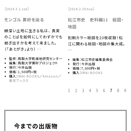
［2014.3.1.sat］
［2014.2.20.tue］
モンゴル 黄砂を辿る
松江市史 史料編11 絵図・
地図
緑深い土地に生きる私は、 真実
のことばを如何にしてわずかでも
別刷カラー絵図を23枚収録！松
紡ぎ出すかを考えて来ました。
江に関わる絵図・地図の集大成。
（「あとがき」より） …
…
監修：鳥取大学乾燥地研究センター
編集：松江市史編集委員会
編集：鳥取大学黄砂プロジェクト
発行：今井出版
発行：今井出版
価格：7,000円+税
価格：1,500円+税
購入：
IMAI BOOKS
購入：
IMAI BOOKS
／
Amazon
／
楽天ブックス
1
2
3
4
5
6
7
8
9
今までの出版物