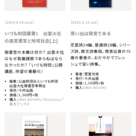
［2014.4.30.wed］
［2014.4.12.sat］
いづも財団叢書1 出雲大社
思い出は発見である
の造営遷宮と地域社会[上]
恋愛詩24編、普通詩28編、シリー
ズ詩、散文詩集録。境港出身の75
御遷宮の本義は何か？ 出雲大社
歳の著者の、おだやかでフレッ
はなぜ高層建築であらねばなら
シュで深い詩集。
なかったか？ 「いづも財団」公開
講座、待望の書籍化！
著者：萱堂光徳
発行：今井出版
編集：公益財団法人いづも財団
価格：1,300円+税
出雲大社御遷宮奉賛会
購入：
IMAI BOOKS
発売：今井出版
価格：1,500円+税
購入：
IMAI BOOKS
／
Amazon
／
楽天ブックス