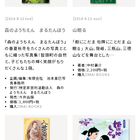
［2014.8.12.tue］
［2014.9.21.sun］
森のようちえん まるたんぼう
山眠る
『森のようちえん まるたんぼう』
「樹にこだま 句牌にことだま 山
の春夏秋冬をたくさんの写真とと
眠る」 大山、隠岐、三瓶山、三徳
もに綴った写真集！智頭町の自然
山などを舞台とした…
と、子どもたちの輝く笑顔がもり
著者：中村襄介
だくさんな１冊。
価格：2,200円+税
購入：
IMAI BOOKS
企画/編集：有限会社 池本喜巳写
真事務所
発行：特定非営利活動法人 森の
ようちえん まるたんぼう
発売：今井出版
価格：1,800円+税
購入：
IMAI BOOKS