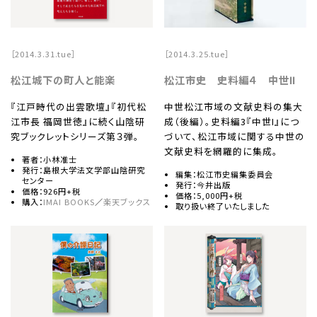
［2014.3.31.tue］
［2014.3.25.tue］
松江城下の町人と能楽
松江市史 史料編４ 中世Ⅱ
『江戸時代の出雲歌壇』『初代松
中世松江市域の文献史料の集大
江市長 福岡世徳』に続く山陰研
成（後編）。史料編3『中世I』につ
究ブックレットシリーズ第３弾。
づいて、松江市域に関する中世の
文献史料を網羅的に集成。
著者：小林准士
発行：島根大学法文学部山陰研究
編集：松江市史編集委員会
センター
発行：今井出版
価格：926円+税
価格：5,000円+税
購入：
IMAI BOOKS
／
楽天ブックス
取り扱い終了いたしました