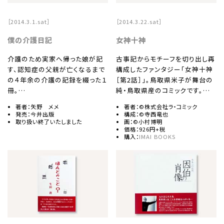
［2014.3.1.sat］
［2014.3.22.sat］
僕の介護日記
女神十神
介護のため実家へ帰った娘が記
古事記からモチーフを切り出し再
す、認知症の父親が亡くなるまで
構成したファンタジー「女神十神
の４年余の介護の記録を綴った１
［第2話］」。鳥取県米子が舞台の
冊。…
純・鳥取県産のコミックです。…
著者：矢野 メメ
著者：©株式会社ラ・コミック
発売：今井出版
構成：©寺西竜也
取り扱い終了いたしました
画：©小村博明
価格：926円+税
購入：
IMAI BOOKS