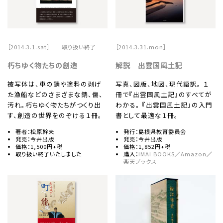
［2014.3.1.sat］ 取り扱い終了
［2014.3.31.mon］
朽ちゆく物たちの創造
解説 出雲国風土記
被写体は、車の錆や塗料の剥げ
写真、図版、地図、現代語訳。 １
た漁船などのさまざまな錆、傷、
冊で『出雲国風土記』のすべてが
汚れ。朽ちゆく物たちがつくり出
わかる。 『出雲国風土記』の入門
す、創造の世界をのぞける１冊。
書として最適な１冊。
著者：松原幹夫
発行：島根県教育委員会
発売：今井出版
発売：今井出版
価格：1,500円+税
価格：1,852円+税
取り扱い終了いたしました
購入：
IMAI BOOKS
／
Amazon
／
楽天ブックス