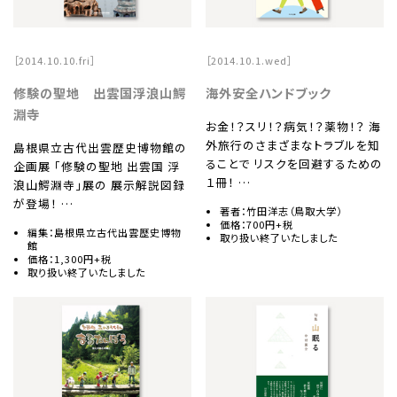
［2014.10.10.fri］
［2014.10.1.wed］
修験の聖地 出雲国浮浪山鰐
海外安全ハンドブック
淵寺
お金！？スリ！？病気！？薬物！？ 海
外旅行のさまざまなトラブルを知
島根県立古代出雲歴史博物館の
ることで リスクを回避するための
企画展 「修験の聖地 出雲国 浮
１冊！ …
浪山鰐淵寺」展の 展示解説図録
が登場！ …
著者：竹田洋志（鳥取大学）
価格：700円+税
編集：島根県立古代出雲歴史博物
取り扱い終了いたしました
館
価格：1,300円+税
取り扱い終了いたしました